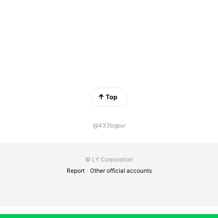
Top
@433bqpur
© LY Corporation
Report
Other official accounts