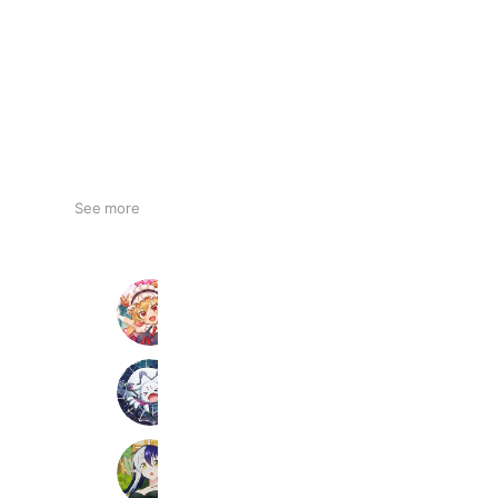
See more
小林さんちのメイドラゴン ファンタ
12,721 friends
蜘蛛ですが、なにか? 迷宮の支配者
16,215 friends
THE NEW GATE BC
6,890 friends