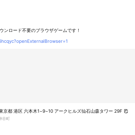
ウンロード不要のブラウザゲームです！
36hcqyc?openExternalBrowser=1
2 東京都 港区 六本木1−9−10 アークヒルズ仙石山森タワー 29F
神谷町