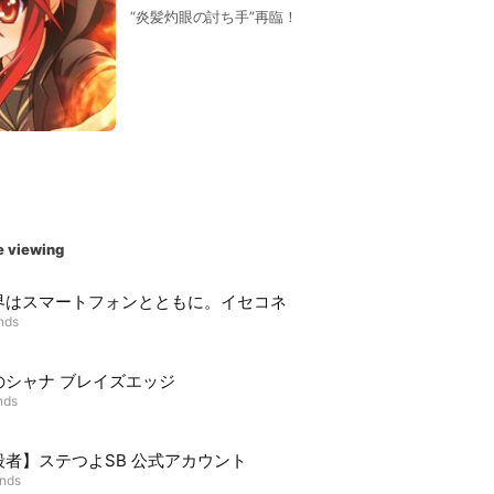
“炎髪灼眼の討ち手”再臨！
e viewing
界はスマートフォンとともに。イセコネ
ends
のシャナ ブレイズエッジ
nds
殺者】ステつよSB 公式アカウント
ends