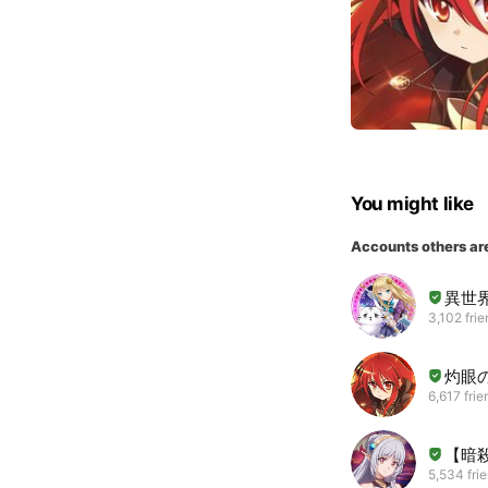
You might like
Accounts others ar
異世
3,102 fri
灼眼
6,617 frie
【暗
5,534 fri