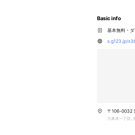
Basic info
基本無料・ダ
s.g123.jp/x
〒106-003
六本木一丁目, 