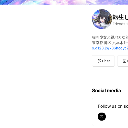
転生
Friends
1
猫耳少女と親バカな剣
東京都 港区 六本木1−
s.g123.jp/x36hcqyc
Chat
Social media
Follow us on so