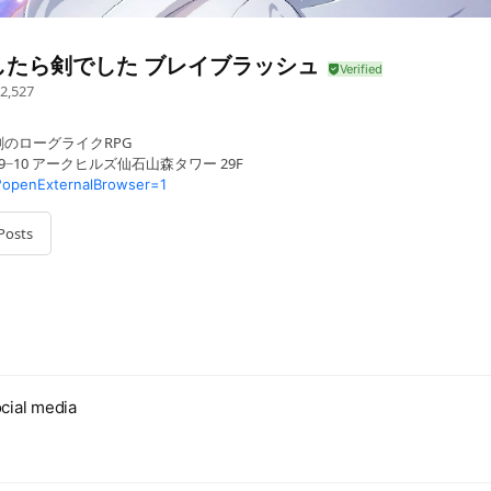
したら剣でした ブレイブラッシュ
2,527
のローグライクRPG
9−10 アークヒルズ仙石山森タワー 29F
?openExternalBrowser=1
Posts
cial media