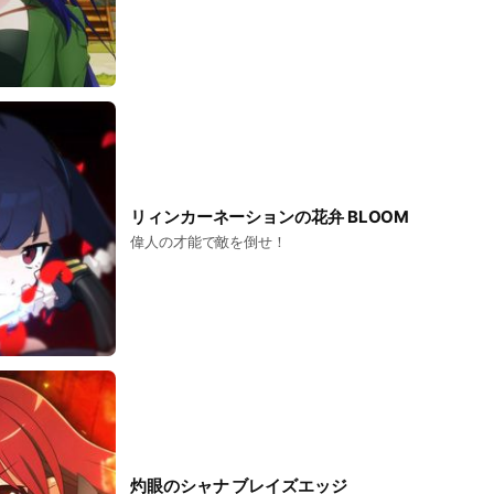
リィンカーネーションの花弁 BLOOM
偉人の才能で敵を倒せ！
灼眼のシャナ ブレイズエッジ