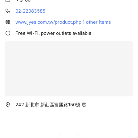
02-22083585
www.jyes.com.tw/product.php
1 other items
Free Wi-Fi, power outlets available
242 新北市 新莊區富國路150號