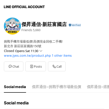
傑昇通信-新莊富國店
Friends
5,660
挑戰手機市場最低價!高價現金回收二手機!
新北市 新莊區富國路150號
Closed
Opens Sat 11:30
www.jyes.com.tw/product.php
1 other items
Sun
11:30 - 21:30
Mon
12:00 - 21:30
Tue
12:00 - 21:30
Chat
Posts
Call
Wed
12:00 - 21:30
Thu
12:00 - 21:30
Fri
12:00 - 21:30
Sat
11:30 - 21:30
Social media
傑昇通信~挑戰手機市場最低價
傑昇通信~搭
門市全年無休，誠摯為您服務
Social media