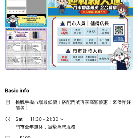
Basic info
挑戰手機市場最低價！搭配門號再享高額優惠！來傑昇好
節省！
Sat
11:30 - 21:30
門市全年無休，誠摯為您服務
~ $100