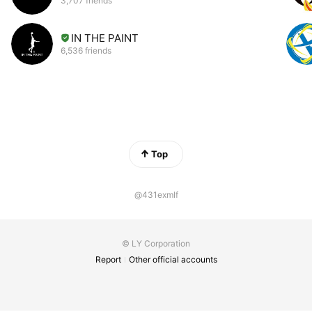
3,707 friends
IN THE PAINT
6,536 friends
Top
@431exmlf
© LY Corporation
Report
Other official accounts