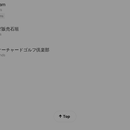
lam
ds
ns
ダ販売石垣
s
オーチャードゴルフ倶楽部
ends
Top