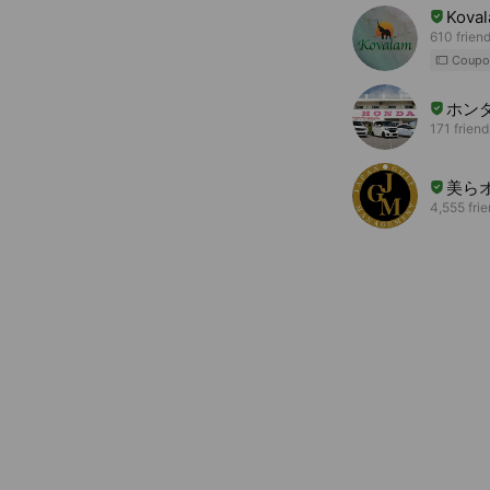
Kova
610 frien
Coupo
ホン
171 friend
美ら
4,555 fri