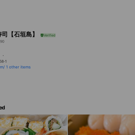
寿司【石垣島】
90
・・
8-1
om/
1 other items
ed