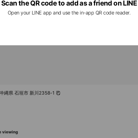
Scan the QR code to add as a friend on LINE
igaki.com/
1 other items
Open your LINE app and use the in-app QR code reader.
vate rooms available), free Wi-Fi, parking available, no smoking
4 沖縄県 石垣市 新川2358-1
e viewing