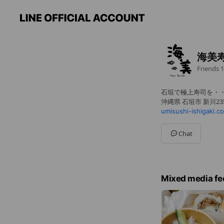
海美
Friends
1
石垣で極上寿司を・
沖縄県 石垣市 新川235
umisushi-ishigaki.c
Chat
Mixed media fe