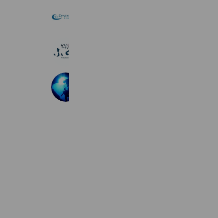
セルリアンブルー沖縄
3,682 friends
石垣島タイ古式マッサージふくら
1,157 friends
Reward card
OKマリンクラブ
3,599 friends