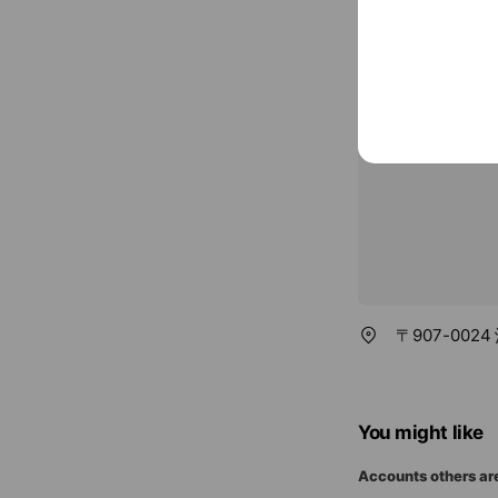
umisushi-ish
12 seats (pri
〒907-002
You might like
Accounts others ar