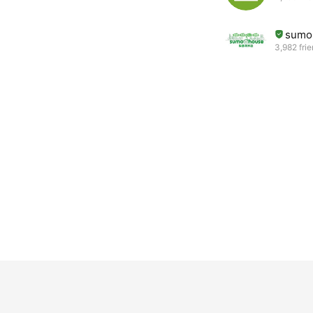
sum
3,982 fri