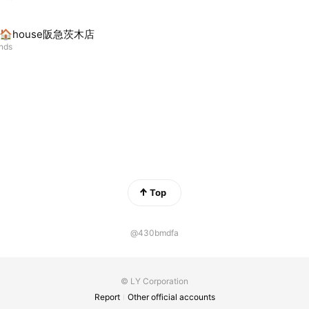
o🏠house阪急茨木店
ends
Top
@430bmdfa
© LY Corporation
Report
Other official accounts