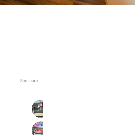
See more
いい部屋ネット 塚口店
3,543 friends
ワントップハウス 阪急茨木店
1,450 friends