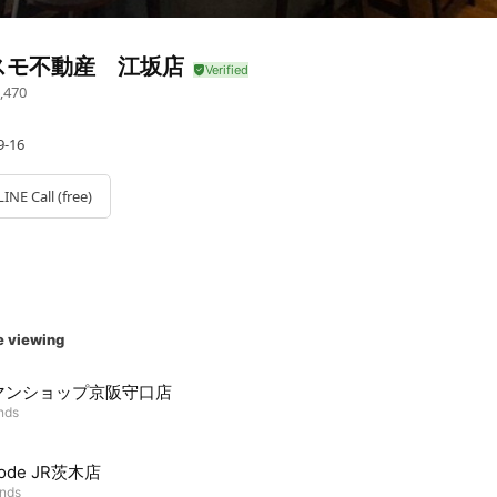
スモ不動産 江坂店
,470
-16
LINE Call (free)
e viewing
マンショップ京阪守口店
ends
mode JR茨木店
ends