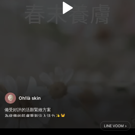
Oh!là skin
備受好評的活顏緊緻方案
為疲憊的肌膚重新注入活力✨💆‍♀️
LINE VOOM