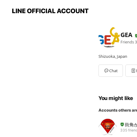
GEA
Friends
3
Shizuoka, Japan
Chat
You might like
Accounts others ar
街角
335 frien