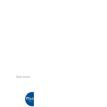
See more
Plaza A 静岡店
293 friends