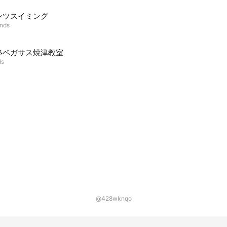
ンツスイミング
ends
塾ペガサス焼津教室
ds
@428wknqo