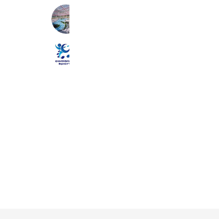
ふれあい健康増進館ゆらら
1,054 friends
Coupons
Reward card
藤枝陸上スクール
454 friends