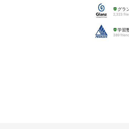
グラ
2,323 fri
学習
389 frien