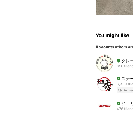
You might like
Accounts others ar
クレー
396 frien
ステ
3,330 fri
Delive
ジョ
476 frien