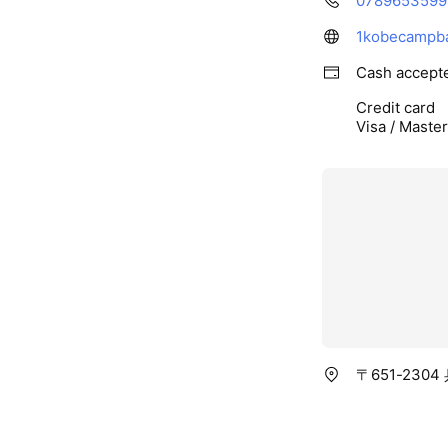
0789653599
1kobecampb
Cash accept
Credit card
Visa / Maste
〒651-230