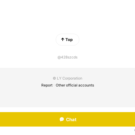
Top
@428szcds
© LY Corporation
Report
Other official accounts
Chat