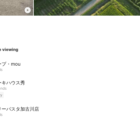
e viewing
プ・mou
ds
ーキハウス秀
ends
ry
リーパスタ加古川店
ds