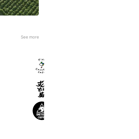
See more
Five Country Cafe
586 friends
Takeout
ラー麺ずんどう屋太子店
530 friends
OneTigris Gear 楽天市場店
4,843 friends