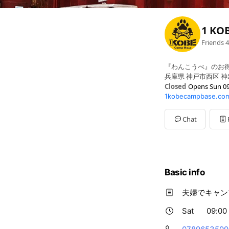
1 KO
Friends
4
『わんこうべ』のお得
兵庫県 神戸市西区 神
Closed
Opens Sun 09
1kobecampbase.co
Sun
09: - 17:
Mon
09: - 17:
Tue
09: - 17:
Chat
Wed
09: - 17:
Thu
09: - 17:
Fri
09: - 17:
Sat
09: - 17:
Basic info
夫婦でキャン
Sat
09:00 