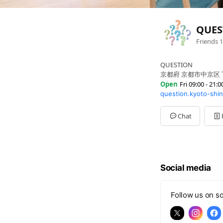
QUES
Friends
1
QUESTION
京都府 京都市中京区 下
Open
Fri 09:00 - 21:0
question.kyoto-shin
Sun
Closed
Mon
09:00 - 21:00
Tue
09:00 - 21:00
Chat
Wed
09:00 - 21:00
Thu
09:00 - 21:00
Fri
09:00 - 21:00
Sat
10:00 - 18:00
日・祝日はお休み
Social media
Follow us on so