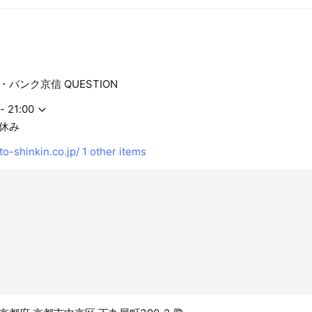
バンク京信 QUESTION
- 21:00
休み
to-shinkin.co.jp/
1 other items