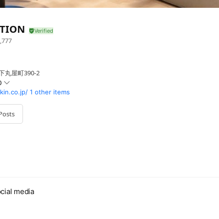
TION
,777
丸屋町390-2
0
kin.co.jp/
1 other items
Posts
cial media