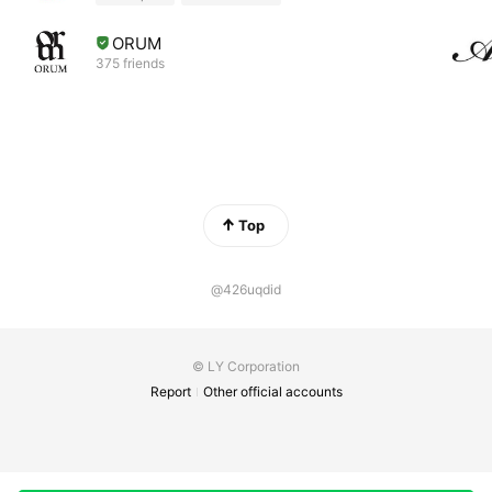
ORUM
375 friends
Top
@426uqdid
© LY Corporation
Report
Other official accounts