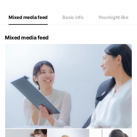
Thu
09:30 - 18:30
Fri
09:30 - 18:30
Sat
09:30 - 18:30
Mixed media feed
Basic info
You might like
【定休日】年末年始、会社休業日
Mixed media feed