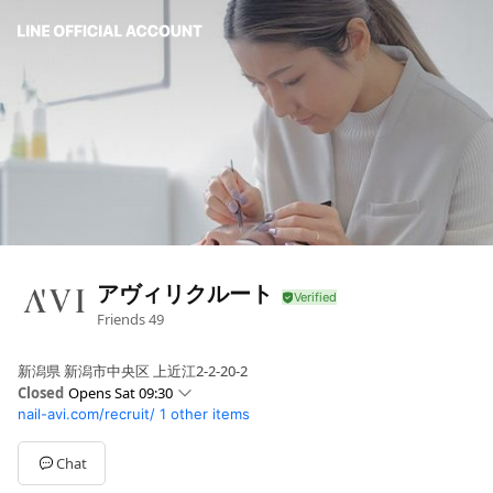
アヴィリクルート
Friends
49
新潟県 新潟市中央区 上近江2-2-20-2
Closed
Opens Sat 09:30
nail-avi.com/recruit/
1 other items
Sun
09:30 - 18:30
Mon
09:30 - 18:30
Tue
09:30 - 18:30
Chat
Wed
09:30 - 18:30