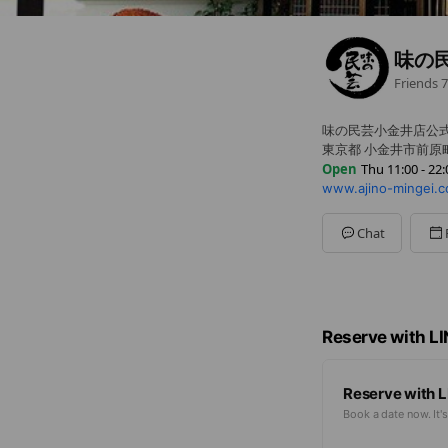
味の
Friends
7
味の民芸小金井店公式
東京都 小金井市前原町 
Open
Thu 11:00 - 22:
www.ajino-mingei.co
Mon
11:00 - 22:00
Tue
11:00 - 22:00
Wed
11:00 - 22:00
Chat
Thu
11:00 - 22:00
Fri
11:00 - 22:00
Sat
11:00 - 22:00
Sun
11:00 - 22:00
L.O.21:30
Reserve with L
Reserve with L
Book a date now. It's