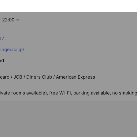
金井店の公式アカウントです
- 22:00
17
ngei.co.jp/
ed
rcard / JCB / Diners Club / American Express
ivate rooms available), free Wi-Fi, parking available, no smokin