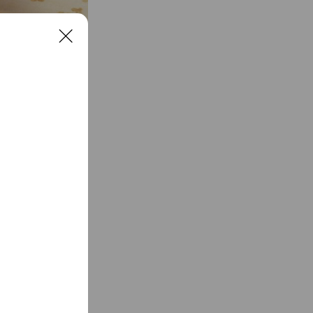
C
l
エーション豊かな手
o
s
感」を最高の形で味
e
ち寄り頂けます。