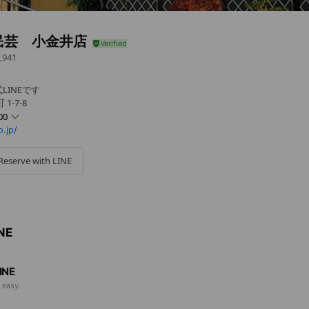
民芸 小金井店
,941
LINEです
1-7-8
00
.jp/
Reserve with LINE
INE
INE
 easy.