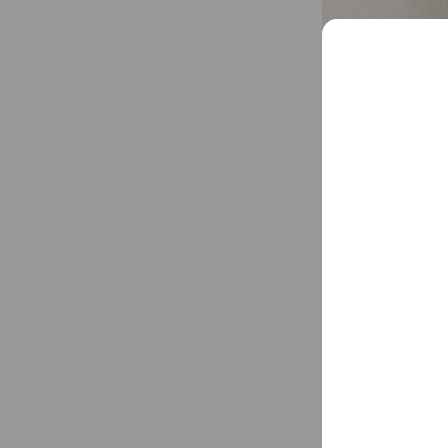
味の民芸は手延べ
作り料理を提供し
創業以来「手延べ
わえます。
...
See more
明るく広々とした
Social media
Follow us on so
Basic info