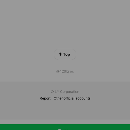
Top
@426lqroc
© LY Corporation
Report
Other official accounts