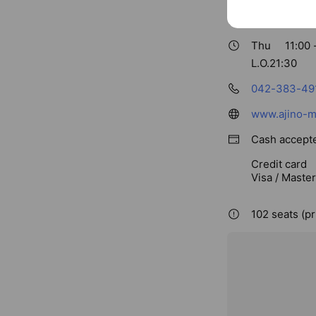
味の民芸 小
Thu
11:00 
L.O.21:30
042-383-49
www.ajino-mi
Cash accept
Credit card
Visa / Maste
102 seats (pr