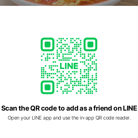
うどんと黄金だしを活かし、うどん、蕎麦、お膳、お重など、バリ
ている和食麺処レストランチェーン店です。
」製法を続けており、うどん本来の「コシ」と「つるつるとした食
店舗ですのでご家族・子供との食事に使えるレストランとしてお立
cial media
Scan the QR code to add as a friend on LINE
Open your LINE app and use the in-app QR code reader.