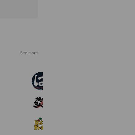
See more
はま寿司
4,787,091 friends
焼肉きんぐ
3,252,188 friends
びっくりドンキー
2,063,705 friends