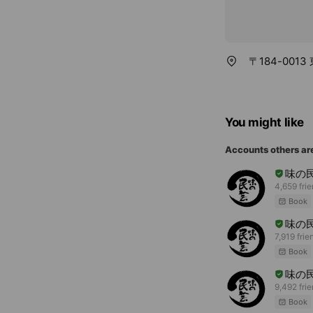
〒184-001
You might like
Accounts others ar
味の
4,659 fri
Book
味の
7,919 frie
Book
味の
9,492 fri
Book