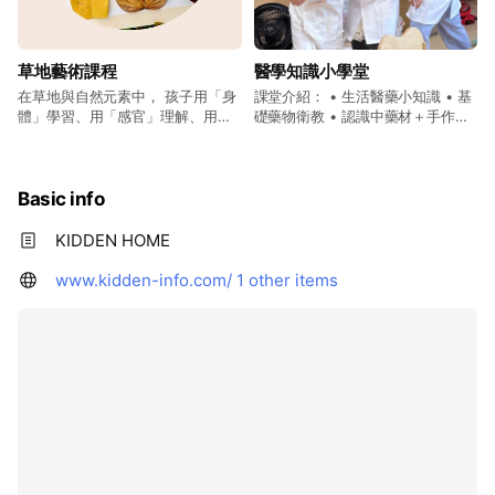
遊戲空間玩玩具、讀繪本，慢慢收
心~
草地藝術課程
醫學知識小學堂
在草地與自然元素中， 孩子用「身
課堂介紹： • 生活醫藥小知識 • 基
體」學習、用「感官」理解、用
礎藥物衛教 • 認識中藥材＋手作藥
「創作」表達。 不是照指令完成作
草包 • 認識消化系統 • 頒發小藥師
品， 而是在安全的引導下，玩出專
證書 自然光、木質空間，讓孩子活
注力、肢體協調與創造力。 🔹 活
動時不壓迫、能專心。 課後還能在
動流程： ① 草皮氣球傘律動｜樹
遊戲空間玩玩具、讀繪本，慢慢收
Basic info
葉飛舞主題 孩子們一起抓著氣球
心~ 孩子課後可自由玩： KIDDEN
傘， 配合音樂上下擺動，想像「樹
樺木家具全開放免費玩！木質積
KIDDEN HOME
葉在風中飛舞」，引導節奏感與團
木、繪本閱讀區、樺木溜滑梯、親
體合作。 ② 繩子律動遊戲｜拉・
子休息區…等。
www.kidden-info.com/
1 other items
跨・繞 透過繩子的拉、跳、跨、繞
等動作， 訓練孩子的肢體協調、方
向感與專注力。 ③ 大球滾動合作
遊戲 孩子們一起推、滾、追逐大
球， 培養手眼協調、核心出力與同
儕互動。 ④ 袋鼠跳跳放電時間 模
仿袋鼠跳躍前進， 提升下肢肌力、
平衡感與放電能量！ ⑤ 藝術創作
｜畫布 × 顏料 × diy 在畫布上用顏
料進行創作， 讓孩子靜下來完成屬
於自己的「樹葉小怪獸」、「帳篷