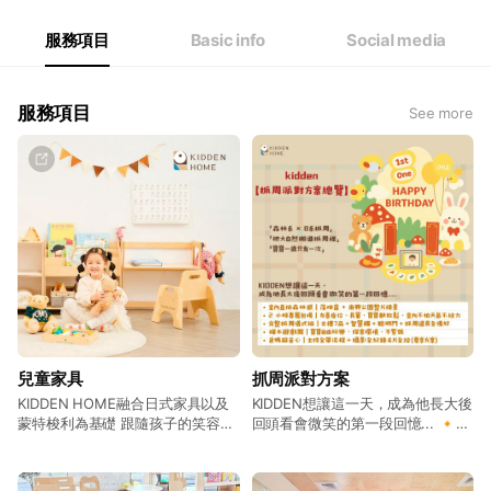
服務項目
Basic info
Social media
服務項目
See more
兒童家具
抓周派對方案
KIDDEN HOME融合日式家具以及
KIDDEN想讓這一天，成為他長大後
蒙特梭利為基礎 跟隨孩子的笑容而
回頭看會微笑的第一段回憶... 🔸室
設計 製造出目標可以長久使用的兒
內直拍森林感 🔸2小時專屬包場 🔸
童家具
完整抓周儀式組 🔸樺木遊戲間 🔸
爸媽超省心