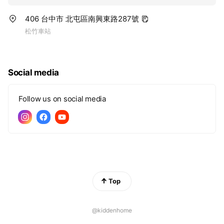
塗鴉」，並可帶回家珍藏。 ⑥ 感
官盆自由探索 不同材質的感官盆，
406 台中市 北屯區南興東路287號
孩子可自由觸摸、倒、抓、探索，
松竹車站
滿足感官刺激與自主學習。
Social media
Follow us on social media
Top
@kiddenhome