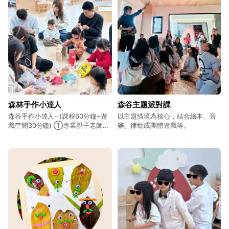
森林手作小達人
森谷主題派對課
森谷手作小達人- (課程60分鐘+遊
以主題情境為核心，結合繪本、音
戲空間30分鐘) ①專業親子老師帶
樂、律動或團體遊戲等。
領的 奧福律動 × 體能遊戲 × 繪本
故事 × 藝術創作。 課程體驗感更
強，孩子會動、會學、會專注地完
成作品！ ②新年限定 DIY 孩子可
帶回自己完成的作品，每一件都是
小小驕傲！ ③30分鐘 遊戲空間遊
玩 孩子課後可自由玩： KIDDEN 樺
木家具全開放免費玩！ 木質積木 繪
本閱讀區 樺木溜滑梯 親子休息區…
等。 自然光、木質空間，讓孩子活
動時不壓迫、能專心。 課後還能在