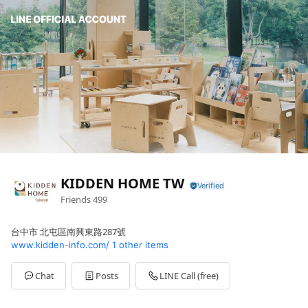
KIDDEN HOME TW
Friends
499
台中市 北屯區南興東路287號
www.kidden-info.com/
1 other items
Chat
Posts
LINE Call (free)