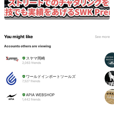
You might like
See more
Accounts others are viewing
スヤマ岡崎
2,063 friends
ワールドインポートツールズ
7,527 friends
APIA WEBSHOP
1,442 friends