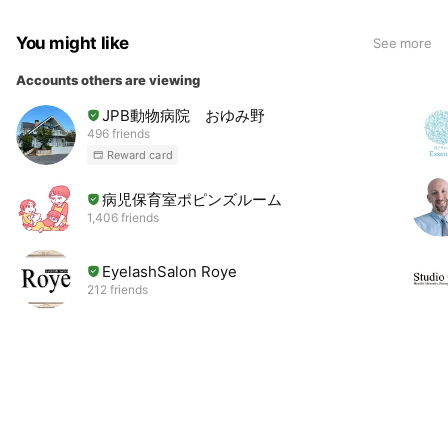
You might like
See more
Accounts others are viewing
JPB動物病院 おゆみ野
496 friends
Reward card
病児保育室ポピンズルーム
1,406 friends
EyelashSalon Roye
212 friends