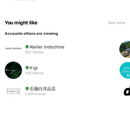
You might like
See more
Accounts others are viewing
Atelier Indochine
807 friends
Kigi
550 friends
石徹白洋品店
1,406 friends