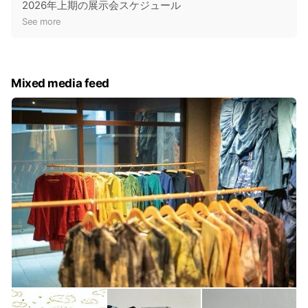
o
2026年上期の展示会スケジュール
t
See more
i
c
e
Mixed media feed