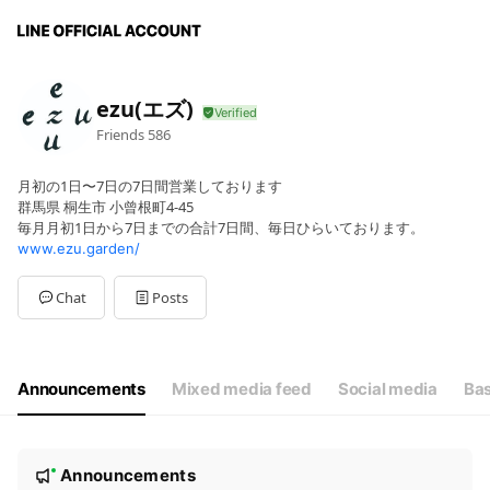
ezu(エズ)
Friends
586
月初の1日〜7日の7日間営業しております
群馬県 桐生市 小曾根町4-45
毎月月初1日から7日までの合計7日間、毎日ひらいております。
www.ezu.garden/
Chat
Posts
Announcements
Mixed media feed
Social media
Bas
N
Announcements
New