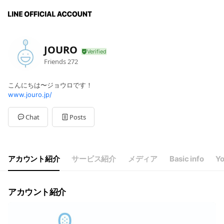
JOURO
Friends
272
こんにちは〜ジョウロです！
www.jouro.jp/
Chat
Posts
アカウント紹介
サービス紹介
メディア
Basic info
Yo
アカウント紹介