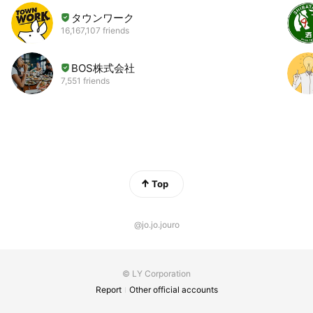
タウンワーク
16,167,107 friends
BOS株式会社
7,551 friends
Top
@jo.jo.jouro
© LY Corporation
Report
Other official accounts