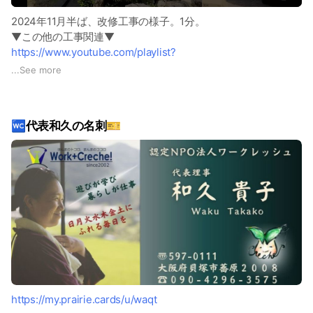
2024年11月半ば、改修工事の様子。1分。
▼この他の工事関連▼
https://www.youtube.com/playlist?
list=PLVze0m7TBO7wXmeSAGIx0dwN3mg0VivjY
...
See more
（YouTube 再生リスト）
🚾代表和久の名刺🎫
https://my.prairie.cards/u/waqt