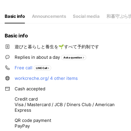
Basic info
Announcements
Social media
和暮守ぶら坊
Basic info
遊びと暮らしと養生を🌱すべて予約制です
Replies in about a day
Ask a question
Free call
LINE Call
workcreche.org/
4 other items
Cash accepted
Credit card
Visa / Mastercard / JCB / Diners Club / American
Express
QR code payment
PayPay