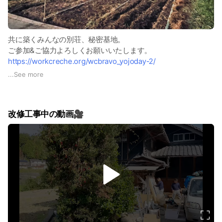
共に築くみんなの別荘、秘密基地。
ご参加&ご協力よろしくお願いいたします。
https://workcreche.org/wcbravo_yojoday-2/
...
See more
2025年9月
改修工事中の動画🎥
v
i
d
e
o