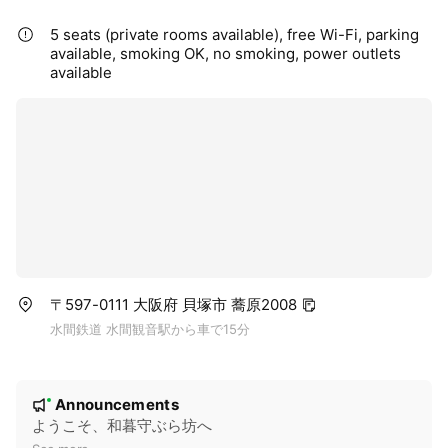
5 seats (private rooms available), free Wi-Fi, parking
available, smoking OK, no smoking, power outlets
available
〒597-0111 大阪府 貝塚市 蕎原2008
水間鉄道 水間観音駅から車で15分
N
Announcements
New
o
ようこそ、和暮守ぶら坊へ