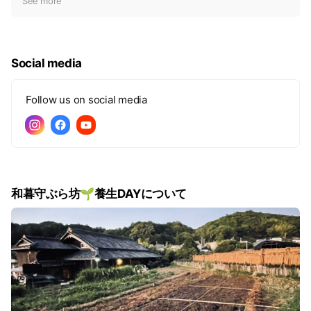
t
See more
i
c
e
Social media
Follow us on social media
和暮守ぶら坊🌱養生DAYについて