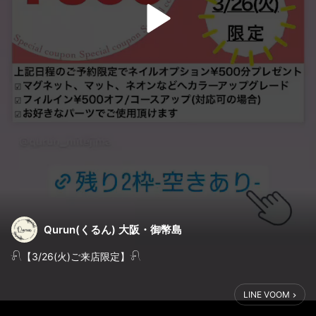
Qurun(くるん) 大阪・御幣島
𓍯【3/26(火)ご来店限定】𓍯
✳︎残り2枠✳︎
LINE VOOM
ネイル オプション￥500プレゼント！