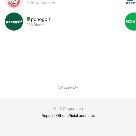
5,919,413 friends
ponogolf
288 friends
@422ewztv
© LY Corporation
Report
Other official accounts