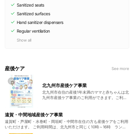
Sanitized seats
Sanitized surfaces
Hand sanitizer dispensers
Regular ventilation
Show all
産後ケア
See more
北九州市産後ケア事業
北九州市在住の産後1年未満のママと赤ちゃんは北
九州市産後ケア事業のご利用ができます。ご利用
希望の方はご予約ください。 利用時間10時〜16
時、ランチと離乳食付きで1000円です。 産後4ヶ
月までは短時間利用もできます。 利用時間3時間
遠賀・中間地域産後ケア事業
で500円です。 助産師がご自宅へ訪問する居宅型
遠賀町・芦屋町・水巻町・岡垣町・中間市在住の方も産後ケアをご利用
は1000円です。 母子手帳をお忘れなくご持参く
いただけます。 ご利用時間は、北九州市と同じく10時～16時 ランチ
ださい。
と離乳食付きで1000円です。短時間利用2時間500円です。 助産師が、