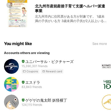
ご自宅へ訪問する居宅型は500円です。 ＊遠賀・中間地区にお住まいの
北九州市産前産後子育て支援ヘルパー派遣
方は、利用回数によって金額が違いますので、ご確認ください。
事業
北九州市内に住民票がある方が対象です。 1歳未
満の子供がいる方 3歳未満の子供が2人以上いる方
妊娠中で体調不良により家事・育児の援助を必要
とする方 1時間1000円（交通費実費精算）でご利
用いただけます。 ・食事の準備 片付け ・衣類
の洗濯・補修 ・居室などの掃除 ・授乳の準備・
You might like
介助 ・おむつ交換などです。 ご予約は、北九州
See more
子育てアプリ『母子モ』を登録後、ご予約をお願
いします。
Accounts others are viewing
ユニバーサル・ピクチャーズ
15,390,301 friends
Coupons
Reward card
エスドラ
83,843 friends
ゲゲゲの鬼太郎 妖怪横丁
124,115 friends