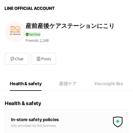
産前産後ケアステーションにこり
Friends
2,248
Chat
Posts
Health & safety
産後ケア
You might like
Health & safety
In-store safety policies
Info provided by the business