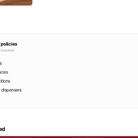
 policies
e business
s
faces
itions
r dispensers
ed