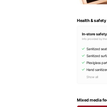
Health & safety
In-store safety
Info provided by th
Sanitized seat
Sanitized sur
Plexiglass part
Hand sanitize
Show all
Mixed media fe