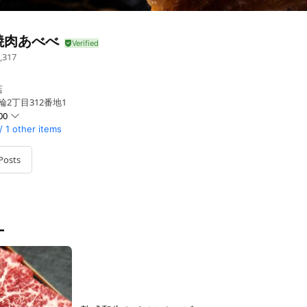
焼肉あべべ
,317
店
輪2丁目312番地1
00
/
1 other items
0 - 21:30
Posts
 - 21:30
業時間となります。
ー