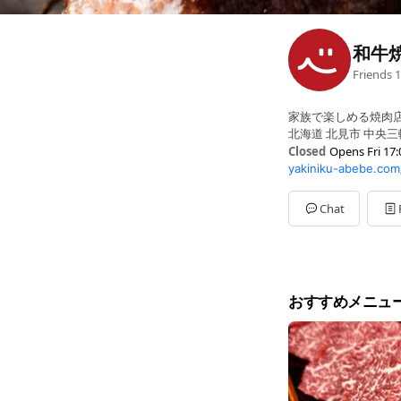
和牛
Friends
1
家族で楽しめる焼肉
北海道 北見市 中央三
Closed
Opens Fri 17:
yakiniku-abebe.com
Sun
11:00 - 14:30,17:0
Mon
17:00 - 21:30
Tue
17:00 - 21:30
Chat
Wed
17:00 - 21:30
Thu
17:00 - 21:30
Fri
17:00 - 21:30
Sat
11:00 - 14:30,17:00
祝日も土日と同じ営
おすすめメニュ