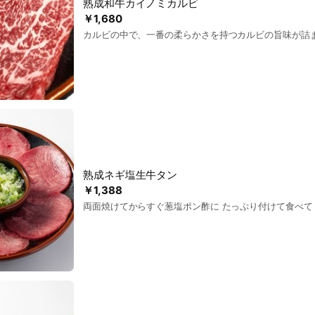
熟成和牛カイノミカルビ
￥1,680
カルビの中で、一番の柔らかさを持つカルビの旨味が詰
熟成ネギ塩生牛タン
￥1,388
両面焼けてからすぐ葱塩ポン酢に たっぷり付けて食べて