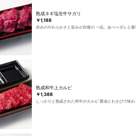
熟成ネギ塩生牛サガリ
￥1,188
赤みのやわらかさと旨みが自慢の 一品。あべべダレと最
熟成和牛上カルビ
￥1,388
しっかりと熟成された和牛のカルビ 醤油とわさびで味わ