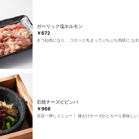
ガーリック塩ホルモン
￥672
きつね色になり、 コロッと丸まってぷちぷち泡状に な
石焼チーズビビンバ
￥968
当店一押しメニュー！ 後がけチーズがとろ〜り美味しい