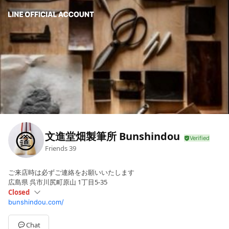
文進堂畑製筆所 Bunshindou
Friends
39
ご来店時は必ずご連絡をお願いいたします
広島県 呉市川尻町原山 1丁目5-35
Closed
bunshindou.com/
Sun
Closed
Mon
09:00 - 17:00
Tue
09:00 - 17:00
Chat