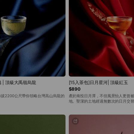
鳴 | 頂級大禹嶺烏龍
[15入茶包]日月星河| 頂級紅玉
$890
拔2200公尺帶你領略台灣高山烏龍的
產於南投日月潭，不但風景怡人更曾
地。聖潔的土地經過無數次的日月交
厚實並溫和的底蘊。晚風般柔順的酒
蜜薄荷香，讓人彷彿是遨遊在夏夜星