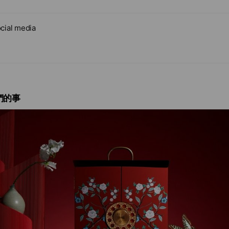
子，父親泡的一壺茶，成為文化與自我定位的象徵。始終相信這麼好
cial media
，讓Stanley和Daniel 毅然決定回台追尋好茶。
執著堅持】
創立並非一帆風順。
們的事
作一段時間的Daniel ，培養了相關知識及專業。然而缺乏製茶背景
彷彿大海撈針。為了確保羽曦堂茶源皆100%來自台灣，兩人四處拜訪
苦學茶葉知識與製茶過程。
的製茶老師傅，被年輕人下鄉尋找傳統技藝的誠心感動，傳承關於製
給我們絕對的品質保證，親眼看見茶葉每個費工的製作過程，從辛勞
與執著，更證明了二人始終深信的精品級定位與目標。
羽曦堂有著不妥協的堅持。
秉持百年製茶工藝。​