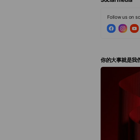
在離家鄉千里的日
看見。
Follow us on so
對土地強烈的情感連結
【挑戰造就我們的
事實上，羽曦堂的
你的大事就是我
曾經在外國人茶行工
可靠茶葉來源仍然
且從零開始，埋頭
直到輾轉碰見鄉間
這樣的經驗不但帶
捻，工藝般的精緻
也因此對於茶葉，
不妥協之一 ：我們