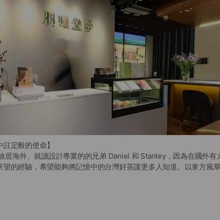
中註定般的使命】
旅居海外、就讀設計專業的的兄弟 Daniel 和 Stanley，因為在國
所望的經驗，希望能夠將記憶中的台灣好茶讓更多人知道。以東方風
歡的「新茶文化」為目標。自此，二人對茶葉及設計的興趣熱誠，造
殊情感來自於家中的一縷茶煙中。