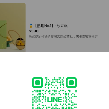
🥇【熱銷No.1】-冰豆糕
$390
法式奶油打造的新潮宮廷式茶點，黑卡貴賓室指定
🥈桂花冰豆糕
$420
台灣花系列-苗栗桂花