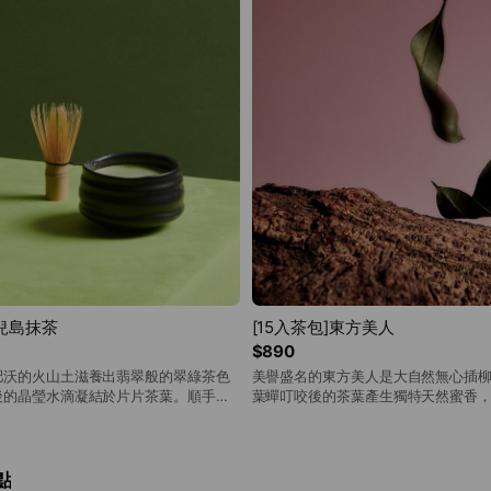
鹿兒島抹茶
[15入茶包]東方美人
$890
肥沃的火山土滋養出翡翠般的翠綠茶色
美譽盛名的東方美人是大自然無心插
後的晶瑩水滴凝結於片片茶葉。順手一
葉蟬叮咬後的茶葉產生獨特天然蜜香
如琴弦彈出清脆旋律，清耳悅心；靜心
如佳人曼妙舞姿，更是讓英國女皇為
仿佛柔雨暈開清香鮮甜，味如甘霖。
觀台灣茶業歷史，東方美人依然延續
台灣代表茶之一。
點