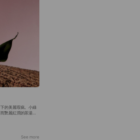
柳下的美麗瑕疵。小綠
，而艷麗紅潤的茶湯猶
之驚嘆並為其賜名。縱
著百年獨特風韻，更屬
See more