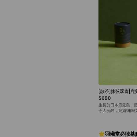
[散茶]抹弦翠青|
$690
生長於日本鹿兒島，
令人沉醉，宛如細雨
抹葉，落下的水滴猶
一品茶，滴下的茶湯
🌟羽曦堂必敗茶