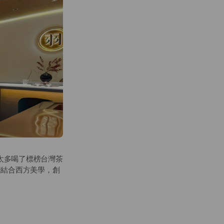
外有太多喝了標榜台灣茶
華結合西方美學，創
就了羽曦堂的創立。