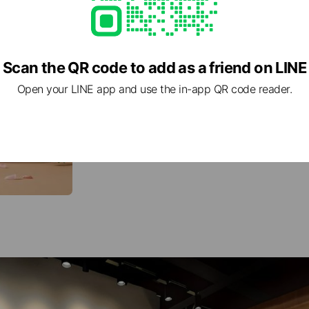
Scan the QR code to add as a friend on LINE
Open your LINE app and use the in-app QR code reader.
🥉玫瑰冰豆糕
$420
台灣花系列-屏東玫瑰