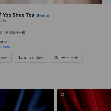
Yoo Shee Tea
,769
 黑卡貴賓室伴手禮
00
er items
Posts
LINE Call (free)
Reward cards