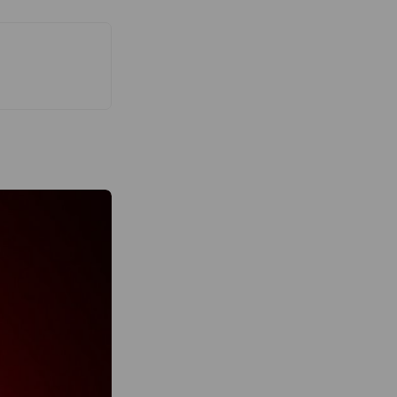
的產品，值得被世界
的二人，歸國後找尋
茶農、專業職人，並
茶的知識及經驗。
的採收、日曬到揉