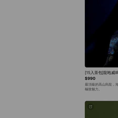
[15入茶包]龍咆威
$990
最頂級的高山烏龍，海
極致魅力。