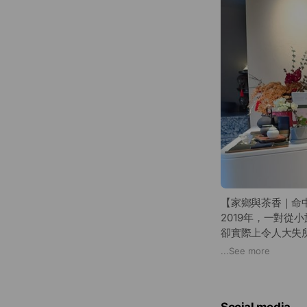
【家鄉與茶香｜命
2019年，一對從小
卻實際上令人大失
造年輕世代也會喜
...
See more
二人對於茶葉的特
Social media