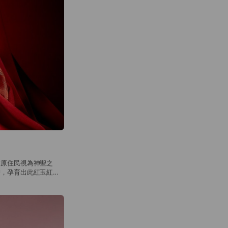
被原住民視為神聖之
替，孕育出此紅玉紅茶
紅茶湯伴著入口後的甜
星璀璨的銀河夜空中