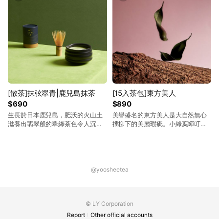
[散茶]抹弦翠青|鹿兒島抹茶
[15入茶包]東方美人
$690
$890
生長於日本鹿兒島，肥沃的火山土
美譽盛名的東方美人是大自然無心
滋養出翡翠般的翠綠茶色令人沉
插柳下的美麗瑕疵。小綠葉蟬叮咬
醉，宛如細雨後的晶瑩水滴凝結於
後的茶葉產生獨特天然蜜香，而艷
片片茶葉。順手一抹葉，落下的水
麗紅潤的茶湯猶如佳人曼妙舞姿，
滴猶如琴弦彈出清脆旋律，清耳悅
更是讓英國女皇為之驚嘆並為其賜
心；靜心一品茶，滴下的茶湯仿佛
名。縱觀台灣茶業歷史，東方美人
柔雨暈開清香鮮甜，味如甘霖。
依然延續著百年獨特風韻，更屬台
@yoosheetea
灣代表茶之一。
© LY Corporation
Report
Other official accounts