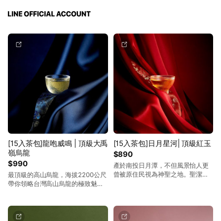
[15入茶包]龍咆威鳴 | 頂級大禹
[15入茶包]日月星河| 頂級紅玉
嶺烏龍
$890
$990
產於南投日月潭，不但風景怡人更
曾被原住民視為神聖之地。聖潔的
最頂級的高山烏龍，海拔2200公尺
土地經過無數次的日月交替，孕育
帶你領略台灣高山烏龍的極致魅
出此紅玉紅茶厚實並溫和的底蘊。
力。
晚風般柔順的酒紅茶湯伴著入口後
的甜蜜薄荷香，讓人彷彿是遨遊在
夏夜星星璀璨的銀河夜空中