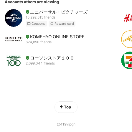
Accounts others are viewing
ユニバーサル・ピクチャーズ
15,292,515 friends
Coupons
Reward card
KOMEHYO ONLINE STORE
624,890 friends
ローソンストア１００
2,699,044 friends
Top
@419vlpgn