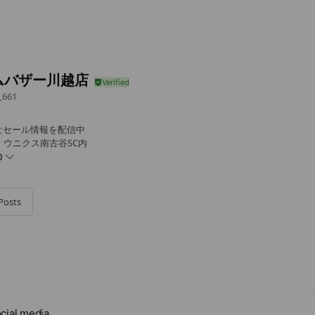
ムバザー川越店
,661
なセール情報を配信中
1 ウニクス南古谷SC内
0
Posts
cial media