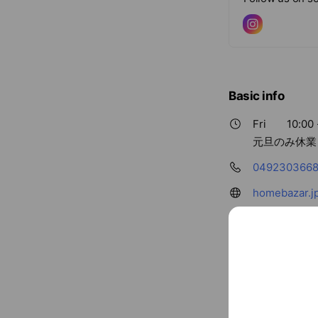
Basic info
Fri
10:00 
元旦のみ休業
049230366
homebazar.j
Cash accept
Credit card
Visa / Maste