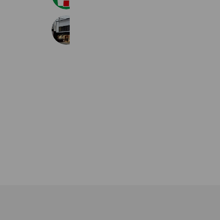
はらぐち化粧品店
934 friends