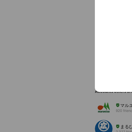
〒350-002
JR埼京線 南
You might like
Accounts others ar
マル
920 frien
まる
2,327 fri