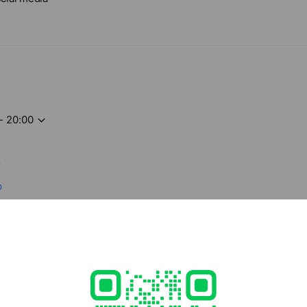
- 20:00
8
p
ed
rcard / JCB / Diners Club / American Express