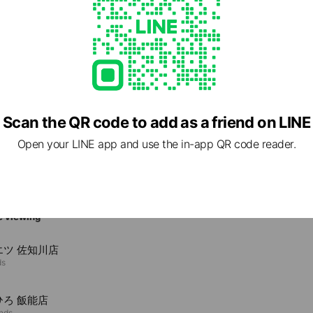
6 埼玉県 川越市 泉町3-1 ウニクス南古谷SC内
Scan the QR code to add as a friend on LINE
古谷駅
Open your LINE app and use the in-app QR code reader.
e viewing
エツ 佐知川店
ds
ひろ 飯能店
ends