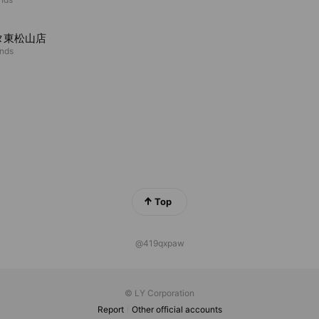
タ東松山店
ends
Top
@419qxpaw
© LY Corporation
Report
Other official accounts