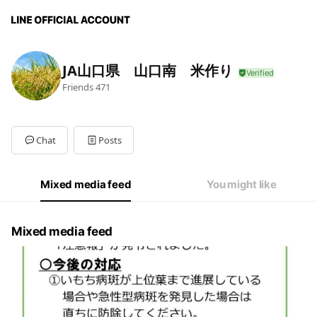
JA山口県 山口南 米作り
Friends
471
Chat
Posts
Mixed media feed
You might like
Mixed media feed