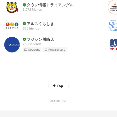
タウン情報トライアングル
3,272 friends
アルスくらしき
655 friends
フジシン川崎店
2,138 friends
Coupons
Reward card
Top
@418tndxz