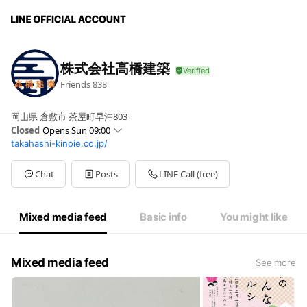
株式会社高橋建築
Friends
838
岡山県 倉敷市 茶屋町早沖803
Closed
Opens Sun 09:00
takahashi-kinoie.co.jp/
Sun
09:00 - 18:00
Mon
09:00 - 18:00
Tue
09:00 - 18:00
Chat
Posts
LINE Call (free)
Wed
09:00 - 18:00
Thu
09:00 - 18:00
Fri
09:00 - 18:00
Mixed media feed
Basic info
You might like
Sat
09:00 - 18:00
Mixed media feed
See more