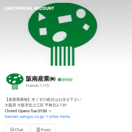
阪南産業㈱
Friends
1,115
【産業廃棄物】木くずの処分はお任せ下さい
大阪府 大阪市住之江区 平林北2-7-81
Closed
Opens Tue 07:00
hannan-sangyo.co.jp/
1 other items
Sun
Closed
Mon
07:00 - 18:00
Tue
07:00 - 18:00
Chat
Posts