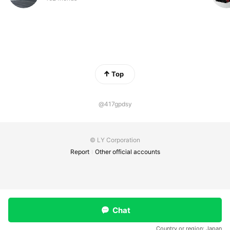
Top
@417gpdsy
© LY Corporation
Report
Other official accounts
Chat
Country or region:
Japan