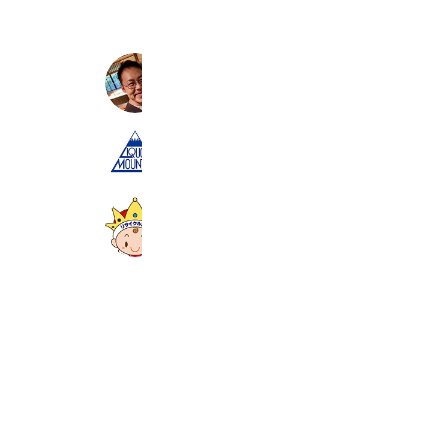
北山絵画教室
252 friends
リカーマウンテン岩倉忠在地店
1,056 friends
Coupons
Reward card
京都リサイクル王国
9,157 friends