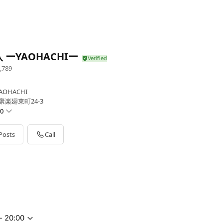
 ーYAOHACHIー
,789
OHACHI
聚楽廻東町24-3
00
Posts
Call
- 20:00