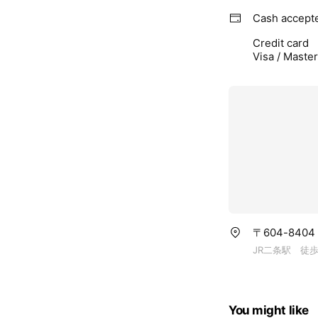
Cash accept
Credit card
Visa / Maste
〒604-84
JR二条駅 徒
You might like