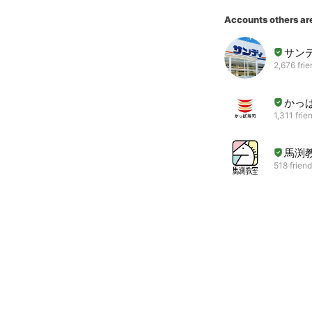
Accounts others ar
サン
2,676 fri
かっ
1,311 frie
馬渕
518 frien