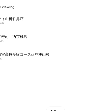
e viewing
ディ山科竹鼻店
ends
ぱ寿司 西京極店
nds
教室高校受験コース伏見桃山校
ds