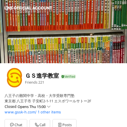
ＧＳ進学教室
Friends
221
八王子の難関中学・高校・大学受験専門塾
東京都 八王子市 子安町2-1-11 エスポワールサトー2F
Closed
Opens Thu 15:00
www.gssk-h.com/
1 other items
Sun
Closed
Mon
15:00 - 19:00
Tue
15:00 - 19:00
Chat
Call
Posts