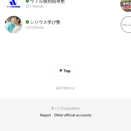
ウィル個別指導塾
227 friends
シリウス学び塾
123 friends
Top
@416etzcy
© LY Corporation
Report
Other official accounts