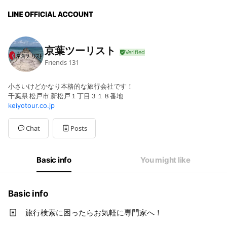
京葉ツーリスト
Friends
131
小さいけどかなり本格的な旅行会社です！
千葉県 松戸市 新松戸１丁目３１８番地
keiyotour.co.jp
Chat
Posts
Basic info
You might like
Basic info
旅行検索に困ったらお気軽に専門家へ！