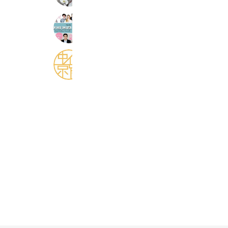
アドバンテージenglish
411 friends
中京個別 吉根教室
389 friends