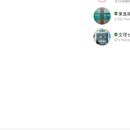
Coupo
東進
2,592 fri
文理
975 frien