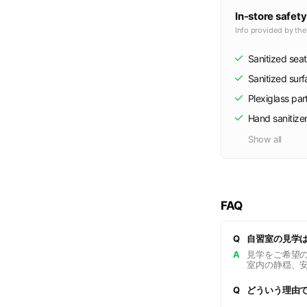
In-store safety
Info provided by th
Sanitized seat
Sanitized sur
Plexiglass part
Hand sanitize
Show all
FAQ
Q
自習室の見学
A
見学をご希望
室内の静穏、
Q
どういう理由で