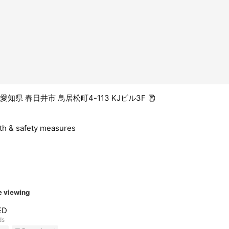
4 愛知県 春日井市 鳥居松町4-113 KJビル3F
lth & safety measures
e viewing
ED
ds