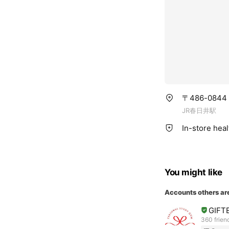
〒486-084
JR春日井駅
In-store hea
You might like
Accounts others ar
GIFT
360 frien