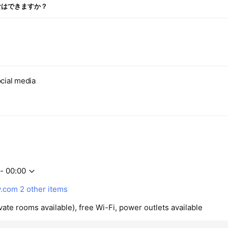
食はできますか？
cial media
- 00:00
y.com
2 other items
vate rooms available), free Wi-Fi, power outlets available