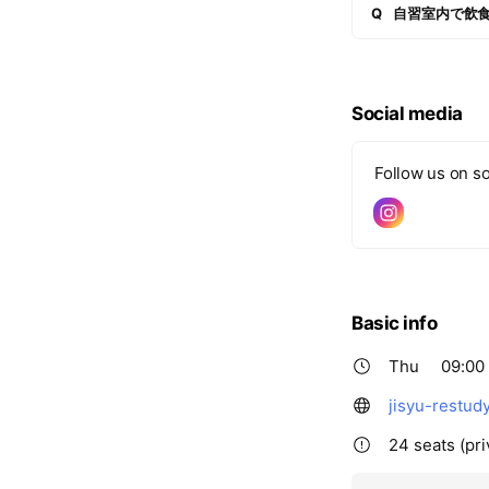
Q
自習室内で飲
Social media
Follow us on so
Basic info
Thu
09:00 
jisyu-restud
24 seats (pri