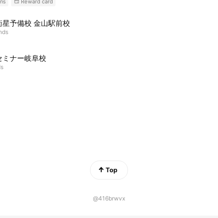
ns
Reward card
衛星予備校 金山駅前校
ends
セミナー岐阜校
ds
Top
@416brwvx