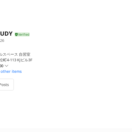
TUDY
26
ルスペース 自習室
4-113 KJビル3F
00
 other items
Posts