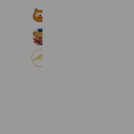
Ponta
5,336,063 friends
郵便局［ぽすくま］
31,507,654 friends
Coupons
Reward card
食べログ
8,994,653 friends