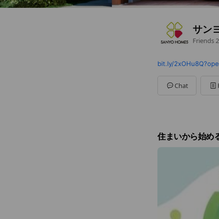
サン
Friends
2
bit.ly/2xOHu8Q?ope
Chat
住まいから始め