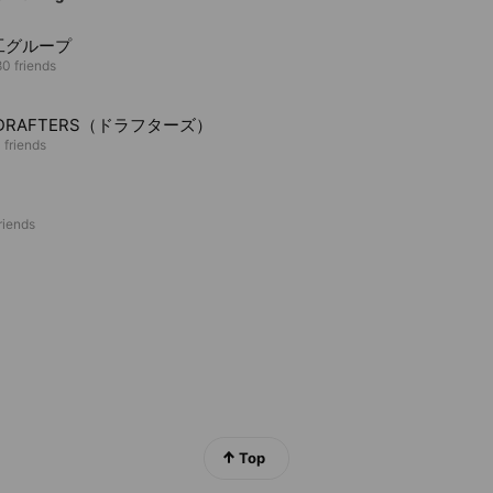
工グループ
0 friends
 DRAFTERS（ドラフターズ）
 friends
riends
Top