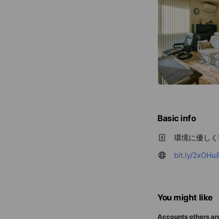
Basic info
環境に優しく
bit.ly/2xOH
You might like
Accounts others ar