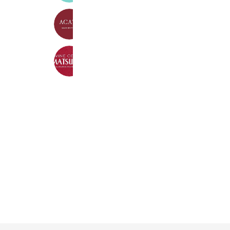
ACATE
428 friends
wine cellar マツキヤ
716 friends