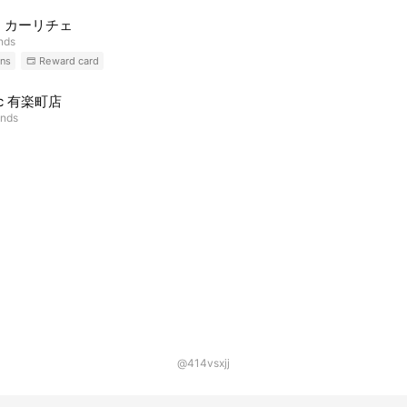
・カーリチェ
ends
ns
Reward card
ic 有楽町店
ends
@414vsxjj