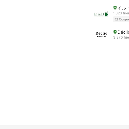
イル
1,323 fri
Coupo
Décl
3,370 fri