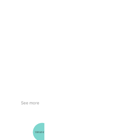
See more
TIFFANY & CO.
6,715,920 friends