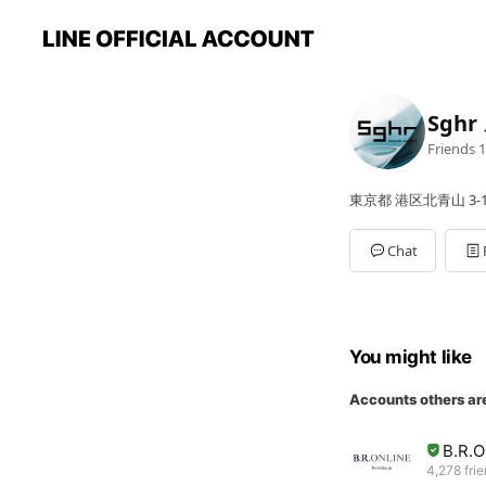
Sgh
Friends
1
東京都 港区北青山 3-10
Chat
You might like
Accounts others ar
B.R.
4,278 fri