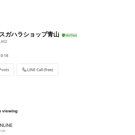
r スガハラショップ青山
,602
-18
Posts
LINE Call (free)
e viewing
ONLINE
ends