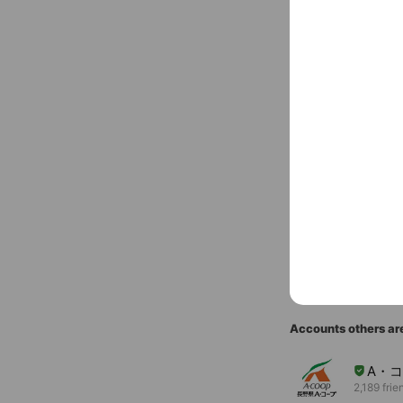
www.nagano-
〒388-801
You might like
Accounts others ar
A・
2,189 frie