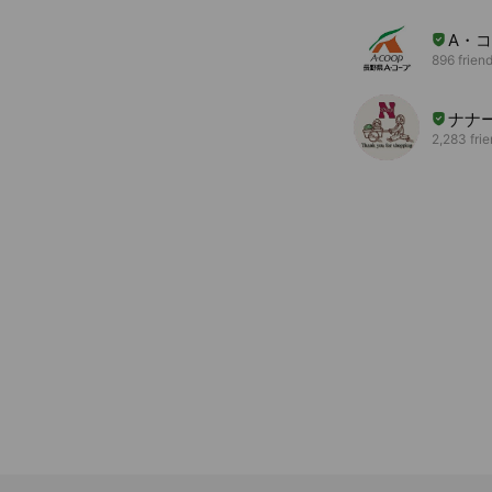
A・
896 frien
ナナ
2,283 fri