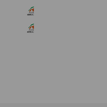
A・コープファーマーズびんぐし店
612 friends
A・コープファーマーズたかぎ店
969 friends