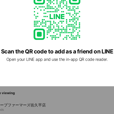
acoop.co.jp/store/north/nagano/minaminagano.php
Scan the QR code to add as a friend on LINE
Open your LINE app and use the in-app QR code reader.
9 長野県 長野市 篠ノ井杵淵字大門西1300
e viewing
コープファーマーズ佐久平店
nds