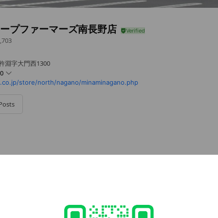
コープファーマーズ南長野店
,703
杵淵字大門西1300
00
co.jp/store/north/nagano/minaminagano.php
Posts
水曜日
 - 20:00
れかの水曜日
77