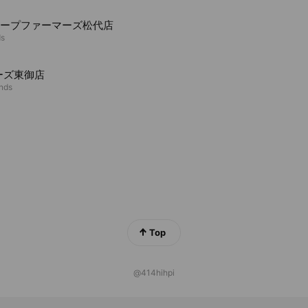
コープファーマーズ松代店
ds
ーズ東御店
ends
Top
@414hihpi