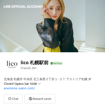
lico 札幌駅前
Friends
391
北海道 札幌市 中央区 北三条西２丁目１−２７ アストリア札幌 3F
Closed
Opens Sat 10:00
anemone-salon.com/
Sun
10:00 - 21:00
Mon
10:00 - 22:00
Tue
10:00 - 22:00
Chat
Reward cards
Wed
10:00 - 22:00