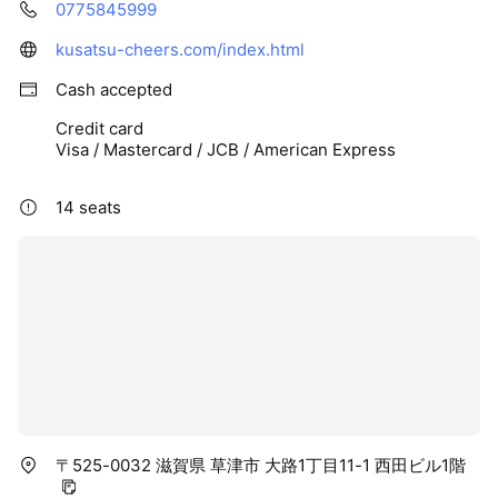
0775845999
kusatsu-cheers.com/index.html
Cash accepted
Credit card
Visa / Mastercard / JCB / American Express
14 seats
〒525-0032 滋賀県 草津市 大路1丁目11-1 西田ビル1階