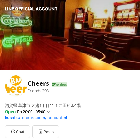
Cheers
Friends
293
滋賀県 草津市 大路1丁目11-1 西田ビル1階
Open
Fri 20:00 - 05:00
kusatsu-cheers.com/index.html
Sun
20:00 - 05:00
Mon
20:00 - 05:00
Tue
20:00 - 05:00
Chat
Posts
Wed
20:00 - 05:00