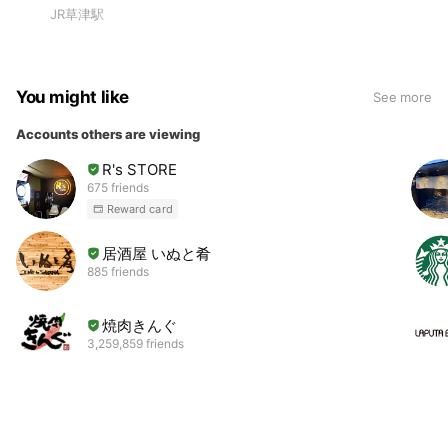
JR草津駅
You might like
See more
Accounts others are viewing
R's STORE
675 friends
Reward card
居酒屋 いぬと肴
885 friends
焼肉きんぐ
3,259,859 friends