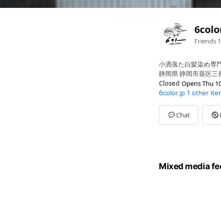
6colo
Friends
1
小洒落た白髪染め専
静岡県 静岡市葵区三番
Closed
Opens Thu 10
6color.jp
1 other it
Sun
00:00 - 00:00
Mon
10:00 - 20:00
Tue
10:00 - 17:00
Chat
Wed
18:00 - 20:00
Thu
10:00 - 20:00
Fri
10:00 - 20:00,00:00 
Sat
18:00 - 20:30
日曜・祝日は定休日
Mixed media fe