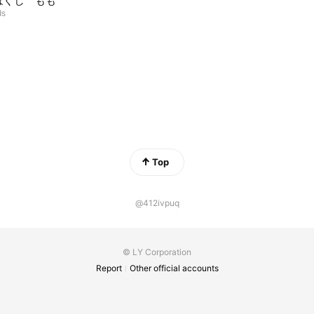
ほぐし もも
ds
Top
@412ivpuq
© LY Corporation
Report
Other official accounts