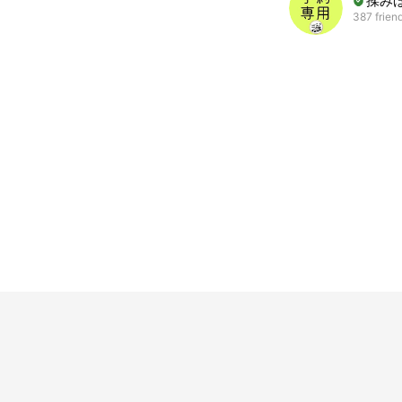
揉み
387 frien