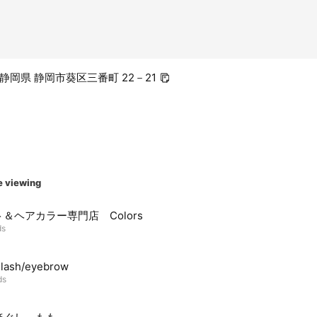
3 静岡県 静岡市葵区三番町 22－21
e viewing
＆ヘアカラー専門店 Colors
ds
elash/eyebrow
ds