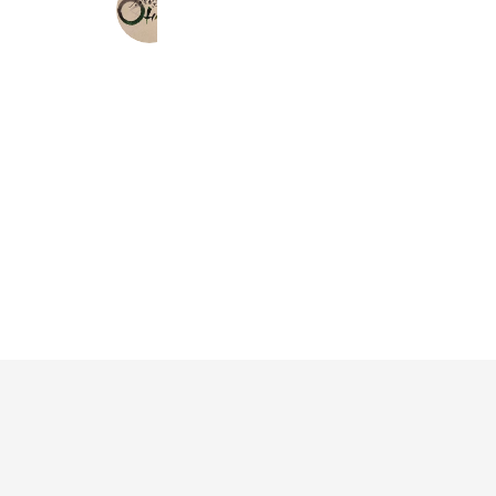
鷹匠酵素浴サロンOHANA
269 friends