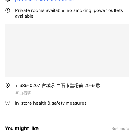
Private rooms available, no smoking, power outlets
available
〒989-0207 宮城県 白石市堂場前 29-9
JR白石駅
In-store health & safety measures
You might like
See more