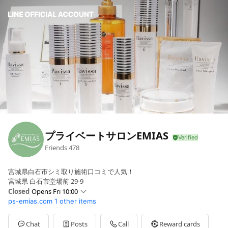
プライベートサロンEMIAS
Friends
478
宮城県白石市シミ取り施術口コミで人気！
宮城県 白石市堂場前 29-9
Closed
Opens Fri 10:00
ps-emias.com
1 other items
Sun
10:00 - 18:00
Mon
Closed
Tue
10:00 - 20:00
Chat
Posts
Call
Reward cards