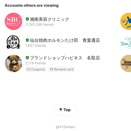
Accounts others are viewing
湘南美容クリニック
3,361,098 friends
仙台焼肉ホルモンたけ田 青葉通店
1,837 friends
ブランドショップハピネス 名取店
2,176 friends
Coupons
Reward card
Top
@412iampu