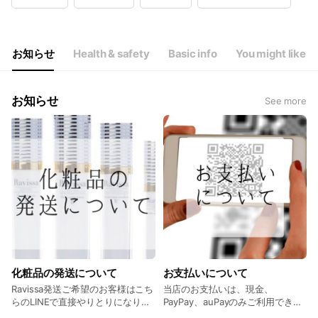
Wed
10:00 - 21:00
Thu
10:00 - 20:00
Fri
10:00 - 21:00
Sat
10:00 - 20:00
お知らせ
Health & safety
Basic info
You might like
月曜日定休日(祝日の場合翌火曜日定休日)
お知らせ
See more
化粧品の発送について
お支払いについて
Ravissa発送ご希望のお客様はこち
当店のお支払いは、現金、
らのLINEで直接やりとりになりま
PayPay、auPayのみご利用できま
す。 但し、カウンセリング化粧品
す。