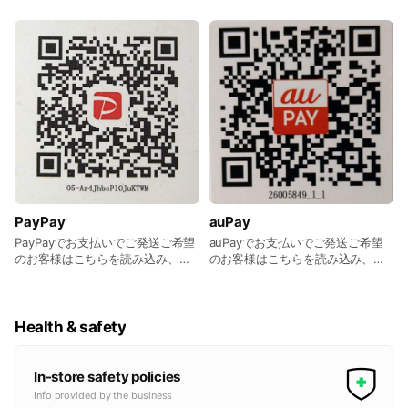
の為、当店で一度化粧品をお顔に
のせたことのある方のみの発送と
させていただきます。 ・ほしい化
粧品の正しい品名もしくは写真 ・
個数 ・希望日時 など、ご連絡くだ
さいませ。 送料ですが、10,000円
以上お買い上げの場合、送料無料
とさせていただきます。 (振込手数
料はご負担となります) それ以下は
お客様ご負担となりますので、ご
了承ください。 ご入金が確認取れ
次第発送となります。 振込先は個
人のやりとりでご連絡差し上げま
PayPay
auPay
す。 【お支払い方法】 ・
paypay(QRコード欄をご覧下さい)
PayPayでお支払いでご発送ご希望
auPayでお支払いでご発送ご希望
・au Pay(QRコード欄をご覧下さ
のお客様はこちらを読み込み、お
のお客様はこちらを読み込み、お
い) ・振込 仙台銀行 白石支店
支払いが完了しましたら、お手数
支払いが完了しましたら、お手数
0034531 佐久間 英雄
お掛けしますがLINEでご連絡をお
お掛けしますがLINEでご連絡をお
願いいたします。
願いいたします。
Health & safety
In-store safety policies
Info provided by the business