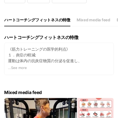
Wed
08:50 - 13:35,19:00 - 21:30
Thu
08:50 - 13:35,19:00 - 21:30
Fri
08:50 - 13:35,19:30 - 21:30
Sat
08:00 - 12:45
ハートコーチングフィットネスの特徴
Mixed media feed
お休みは不定期ですので、事前にご確認ください。
ハートコーチングフィットネスの特徴
《筋力トレーニングの医学的利点》
１．炎症の軽減:
運動は体内の抗炎症物質の分泌を促進し、
炎症を軽減する効果があります。
...
See more
慢性的な痛みの原因となる炎症を抑えることで、痛みの軽
減が期待できます。
Mixed media feed
2.筋力と柔軟性の向上:
定期的な運動は筋力と柔軟性を向上させ、
関節や筋肉の負荷を軽減します。これにより、関節痛や筋
肉痛の予防と改善が図れます。