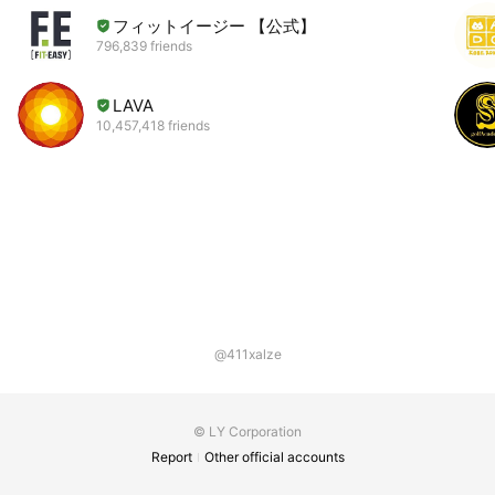
フィットイージー 【公式】
796,839 friends
LAVA
10,457,418 friends
@411xalze
© LY Corporation
Report
Other official accounts