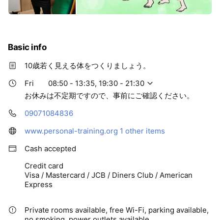
6.姿勢改善とバランス向上:
運動療法は姿勢を改善し、身体のバランスを向上させま
す。
Basic info
これにより、特定の部位への過度な負荷が軽減され、痛み
の予防と改善に役立ちます。
10歳若く見える体をつくりましょう。
.
Fri
08:50 - 13:35, 19:30 - 21:30
7.生活の質の向上:
運動療法により、日常生活での動作がスムーズになり、生
お休みは不定期ですので、事前にご確認ください。
活の質が向上します。
09071084836
痛みが軽減されることで、
www.personal-training.org
1 other items
日常生活の活動範囲が広がり、
Cash accepted
健康的な生活を送ることができます。
.
Credit card
《具体的なトレーニングの例》
Visa / Mastercard / JCB / Diners Club / American
ストレッチング:
Express
筋肉と関節の柔軟性を高め、
痛みを引き起こす緊張を緩和します。
Private rooms available, free Wi-Fi, parking available,
no smoking, power outlets available