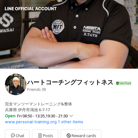
ハートコーチングフィットネス
Friends
39
完全マンツーマントレーニング&整体
兵庫県 伊丹市鴻池 6-7-17
Open
Fri 08:50 - 13:35,19:30 - 21:30
www.personal-training.org
1 other items
Sun
08:00 - 12:45
Mon
08:50 - 13:35,19:00 - 21:30
Tue
08:50 - 13:35,19:00 - 21:30
Chat
Posts
Reward cards