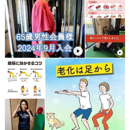
3.血行促進:
運動により血行が促進され、酸素と栄養が効率的に供給さ
れることで、組織の回復が早まり、痛みの軽減に寄与しま
す。
.
4.エンドルフィンの分泌:
運動は脳内のエンドルフィンの分泌を促し、
自然な鎮痛効果をもたらします。
.
エンドルフィンは
鎮痛、鎮静作用のある
脳内神経伝達物質で、痛みを和らげます。
5.ストレスの軽減:
運動はストレスを軽減し、精神的な健康を向上させること
が知られています。
.
ストレスは痛みを悪化させる要因の一つであり、ストレス
管理は痛みの軽減に重要です。
.