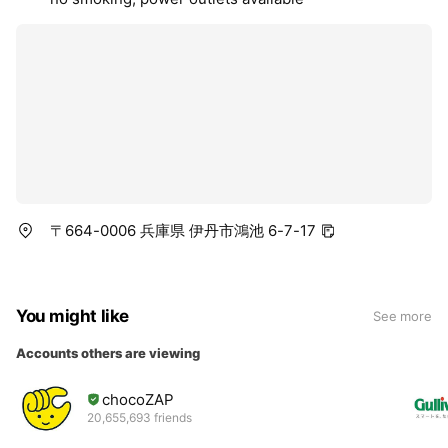
有酸素運動:
心肺機能を向上させ、全身の血行を促進します。
筋力トレーニング:
筋力を強化し、関節への負担を軽減します。
ヨガとピラティス:
身体の柔軟性とバランスを向上させ、ストレスを軽減しま
す。
適切なトレーニングは痛み治療において多面的な効果を持
〒664-0006 兵庫県 伊丹市鴻池 6-7-17
ち、炎症の軽減、筋力と柔軟性の向上、血行促進、エンド
ルフィンの分泌、ストレスの軽減、姿勢改善、生活の質の
向上など、さまざまな面で痛みの管理と改善に寄与しま
You might like
す。
See more
Accounts others are viewing
chocoZAP
20,655,693 friends