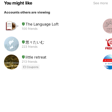
You might like
See more
Accounts others are viewing
The Language Loft
100 friends
悠々たいむ
223 friends
little retreat
213 friends
Coupons