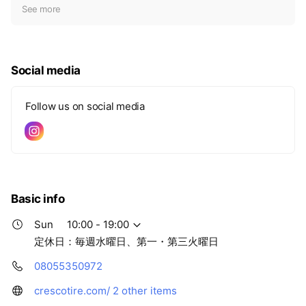
t
See more
i
c
e
Social media
Follow us on social media
Basic info
Sun
10:00 - 19:00
定休日：毎週水曜日、第一・第三火曜日
08055350972
crescotire.com/
2 other items