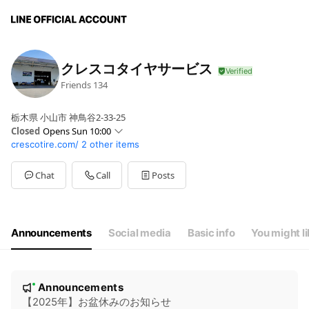
クレスコタイヤサービス
Friends
134
栃木県 小山市 神鳥谷2-33-25
Closed
Opens Sun 10:00
crescotire.com/
2 other items
Sun
10:00 - 19:00
Mon
10:00 - 19:00
Tue
10:00 - 19:00
Chat
Call
Posts
Wed
Closed
Thu
10:00 - 19:00
Fri
10:00 - 19:00
Sat
10:00 - 19:00
Announcements
Social media
Basic info
You might l
定休日：毎週水曜日、第一・第三火曜日
N
Announcements
New
o
【2025年】お盆休みのお知らせ