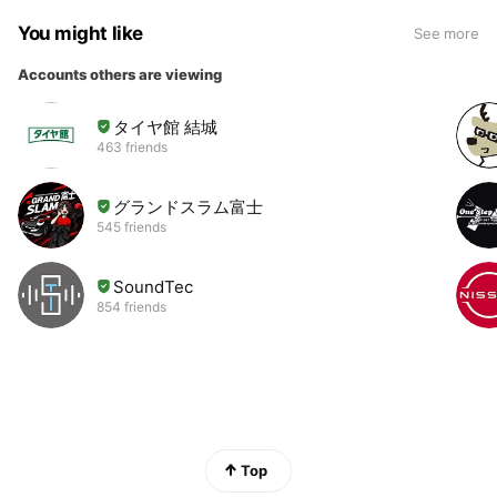
You might like
See more
Accounts others are viewing
タイヤ館 結城
463 friends
グランドスラム富士
545 friends
SoundTec
854 friends
Top