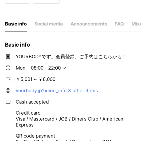
Wed
08:00 - 22:00
Thu
08:00 - 22:00
Fri
08:00 - 22:00
Sat
08:00 - 22:00
Basic info
Social media
Announcements
FAQ
Mix
Basic info
YOURBODYです。会員登録、ご予約はこちらから！
Mon
08:00 - 22:00
￥5,001 ~ ￥8,000
yourbody.jp?=line_info
3 other items
Cash accepted
Credit card
Visa / Mastercard / JCB / Diners Club / American
Express
QR code payment