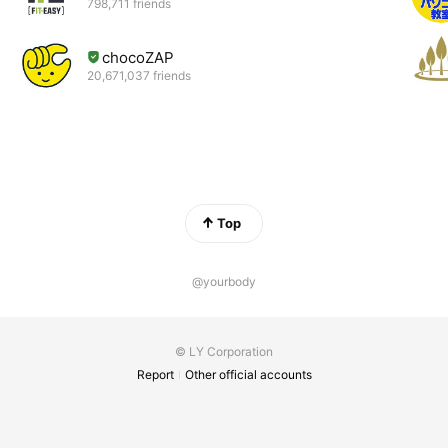
798,711 friends
chocoZAP
20,671,037 friends
Top
@yourbody
© LY Corporation
Report
Other official accounts