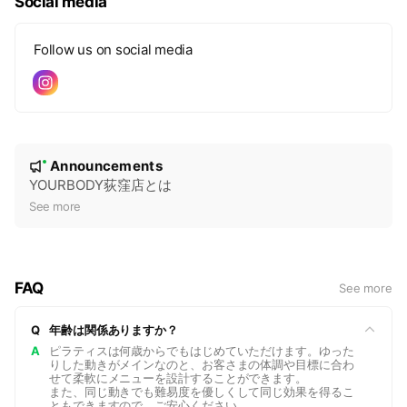
Social media
Follow us on social media
N
Announcements
New
o
YOURBODY荻窪店とは
t
See more
i
c
e
FAQ
See more
Q
年齢は関係ありますか？
A
ピラティスは何歳からでもはじめていただけます。ゆった
りした動きがメインなのと、お客さまの体調や目標に合わ
せて柔軟にメニューを設計することができます。
また、同じ動きでも難易度を優しくして同じ効果を得るこ
ともできますので、ご安心ください。