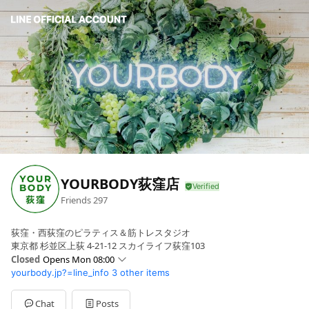
YOURBODY荻窪店
Friends
297
荻窪・西荻窪のピラティス＆筋トレスタジオ
東京都 杉並区上荻 4-21-12 スカイライフ荻窪103
Closed
Opens Mon 08:00
yourbody.jp?=line_info
3 other items
Sun
08:00 - 22:00
Mon
08:00 - 22:00
Tue
08:00 - 22:00
Chat
Posts