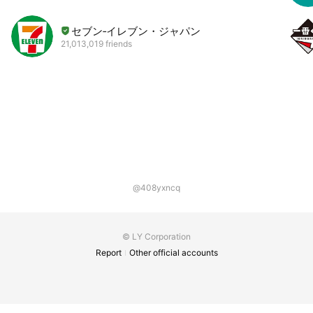
セブン‐イレブン・ジャパン
21,013,019 friends
@408yxncq
© LY Corporation
Report
Other official accounts