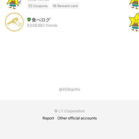
Coupons
Reward card
食べログ
9,028,883 friends
@408opnhx
© LY Corporation
Report
Other official accounts