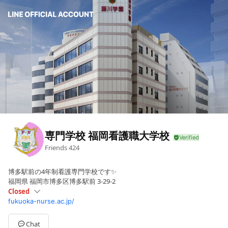
専門学校 福岡看護職大学校
Friends
424
博多駅前の4年制看護専門学校です✨
福岡県 福岡市博多区博多駅前 3-29-2
Closed
fukuoka-nurse.ac.jp/
Sun
Closed
Mon
09:00 - 18:00
Tue
09:00 - 18:00
Chat