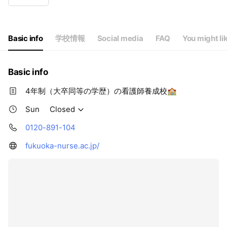
Wed
09:00 - 18:00
Thu
09:00 - 18:00
Fri
09:00 - 18:00
Sat
Closed
Basic info
学校情報
Social media
FAQ
You might li
Basic info
4年制（大卒同等の学歴）の看護師養成校🏫
Sun
Closed
0120-891-104
fukuoka-nurse.ac.jp/