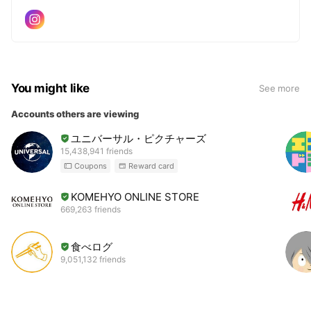
You might like
See more
Accounts others are viewing
ユニバーサル・ピクチャーズ
15,438,941 friends
Coupons
Reward card
KOMEHYO ONLINE STORE
669,263 friends
食べログ
9,051,132 friends