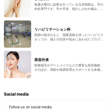
毎週火曜日に診察を行っている玉井医師は、手の
外科専門です。手や手首、指のしびれや痛み、腱
鞘炎、ばね指、手根管症候群、手の骨折・変形な
ど、手の疾患に幅広く対応しています。
リハビリテーション科
医師の指示のもと、国家資格を持ったリハビリス
タッフが、個人の症状や悩みに合わせたプログラ
ムを提供いたします。
美容外来
医療脱毛やアートメイクなどの豊富な美容施術、
そのほか、美肌や体調管理をサポートする各種注
射・点滴・医薬品なども多数取り揃えておりま
す。
Social media
Follow us on social media