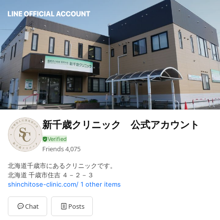
新千歳クリニック 公式アカウント
Friends
4,075
北海道千歳市にあるクリニックです。
北海道 千歳市住吉 ４－２－３
shinchitose-clinic.com/
1 other items
Chat
Posts