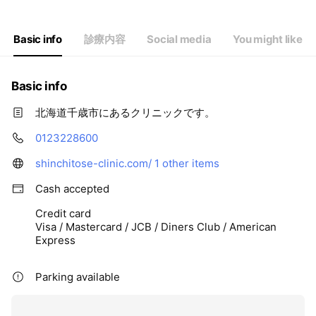
Basic info
診療内容
Social media
You might like
Basic info
北海道千歳市にあるクリニックです。
0123228600
shinchitose-clinic.com/
1 other items
Cash accepted
Credit card
Visa / Mastercard / JCB / Diners Club / American
Express
Parking available