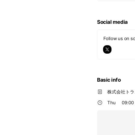
i
c
e
Social media
Follow us on so
Basic info
株式会社トラ
Thu
09:00 