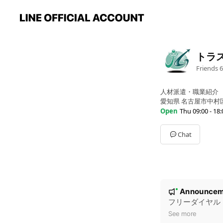
トラ
Friends
6
人材派遣・職業紹介
愛知県 名古屋市中村区 
Open
Thu 09:00 - 18:
Sun
Closed
Mon
09:00 - 18:00
Chat
Tue
09:00 - 18:00
Wed
09:00 - 18:00
Thu
09:00 - 18:00
Fri
09:00 - 18:00
Sat
Closed
N
Announcem
New
o
フリーダイヤル
t
See more