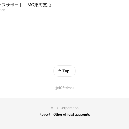
クスサポート MC東海支店
ends
Top
@406tdmek
© LY Corporation
Report
Other official accounts