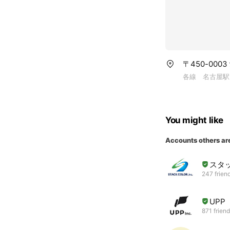
〒450-000
各線 名古屋駅
You might like
Accounts others ar
スタ
247 frien
UPP
871 frien