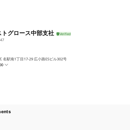
ストグロース中部支社
47
名駅南1丁目17-29 広小路ESビル302号
00
ents