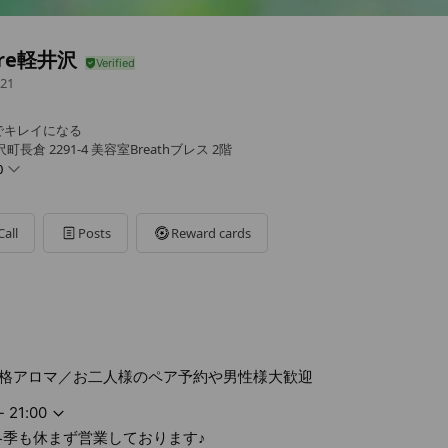
ure軽井沢
21
でキレイになる
倉 2291-4 美容室Breathブレス 2階
0
Call
Posts
Reward cards
まず営業しております♪
格アロマ／お二人様のペア予約や男性様大歓迎
- 21:00
冬季も休まず営業しております♪