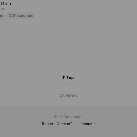
 Gina
nds
ns
Reward card
Top
@406mincl
© LY Corporation
Report
Other official accounts