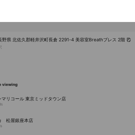
1 長野県 北佐久郡軽井沢町長倉 2291-4 美容室Breathブレス 2階
沢
e viewing
ンマリコール 東京ミッドタウン店
ds
カ 松屋銀座本店
ds