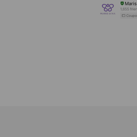
Maris
1,655 frie
Coupo