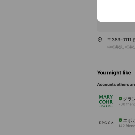
〒389-011
中軽井沢, 軽井
You might like
Accounts others ar
グラ
730 frien
エポ
142 frien