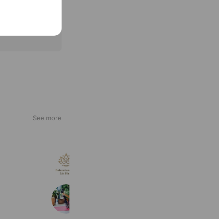
See more
リラクサロンリスブラン銀座新富町店
467 friends
PFピラティス
254 friends