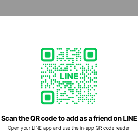
5
ed
rcard / JCB / Diners Club / American Express
ment
Payment
ate rooms available), parking available, no smoking, power outle
Scan the QR code to add as a friend on LINE
Open your LINE app and use the in-app QR code reader.